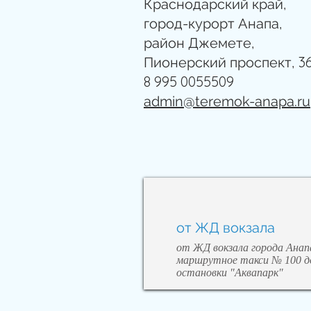
Краснодарский край,
город-курорт Анапа,
район Джемете,
3
Пионерский проспект,
8 995 0055509
admin@teremok-anapa.ru
от ЖД вокзала
от ЖД вокзала города Анап
маршрутное такси № 100 д
остановки "Аквапарк"